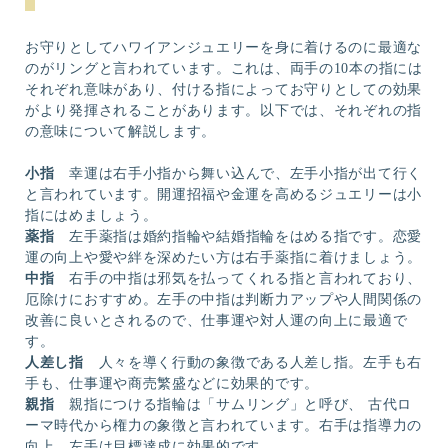
お守りとしてハワイアンジュエリーを身に着けるのに最適な
のがリングと言われています。これは、両手の10本の指には
それぞれ意味があり、付ける指によってお守りとしての効果
がより発揮されることがあります。以下では、それぞれの指
の意味について解説します。
小指
幸運は右手小指から舞い込んで、左手小指が出て行く
と言われています。開運招福や金運を高めるジュエリーは小
指にはめましょう。
薬指
左手薬指は婚約指輪や結婚指輪をはめる指です。恋愛
運の向上や愛や絆を深めたい方は右手薬指に着けましょう。
中指
右手の中指は邪気を払ってくれる指と言われており、
厄除けにおすすめ。左手の中指は判断力アップや人間関係の
改善に良いとされるので、仕事運や対人運の向上に最適で
す。
人差し指
人々を導く行動の象徴である人差し指。左手も右
手も、仕事運や商売繁盛などに効果的です。
親指
親指につける指輪は「サムリング」と呼び、 古代ロ
ーマ時代から権力の象徴と言われています。右手は指導力の
向上、左手は目標達成に効果的です。