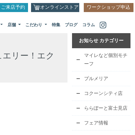
ご来店予約
オンラインストア
ワークショップ申込
店舗
こだわり
特集
ブログ
コラム
お知らせ カテゴリー
ュエリー！エク
マイレなど個別モチ
ーフ
プルメリア
コクーンシティ店
ららぽーと富士見店
フェア情報