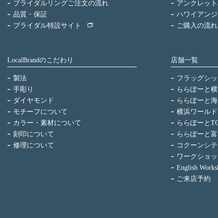
ブライダルリングご注文の流れ
アンクレット
品質・保証
ハワイアンジ
ブライダル特設サイト
ご購入の流れ
LocalBrandのこだわり
店舗一覧
製法
フラッグシッ
手彫り
ららぽーと横
ダイヤモンド
ららぽーと海
モチーフについて
横浜ワールド
カラー・素材について
ららぽーとTO
刻印について
ららぽーと富
修理について
コクーンシテ
ワークショッ
English Works
ご来店予約