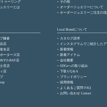
/トゥーリング
その他
ュエリーとは
オーダージュエリーについて
オーダージュエリーご注文の流
Local Brandについて
プ鎌倉
カタログ請求
浜店
インスタグラムでご紹介したア
老名店
新着情報
ポーターズ店
新着アイテム
KYO-BAY店
会社概要
士見店
SDGsへの取り組み
ィ店
下取りQ＆A
プ
ブランドポリシー
hop
採用情報
よくあるご質問 FAQ
お問い合わせ Contact