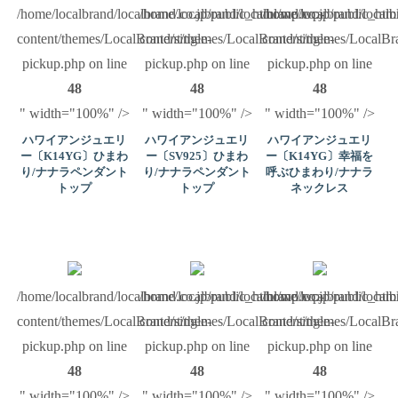
/home/localbrand/localbrand.co.jp/public_html/wp/wp-
/home/localbrand/localbrand.co.jp/public_ht
/home/localbrand/local
content/themes/LocalBrand/single-
content/themes/LocalBrand/single-
content/themes/LocalBra
pickup.php on line
pickup.php on line
pickup.php on line
48
48
48
" width="100%" />
" width="100%" />
" width="100%" />
ハワイアンジュエリ
ハワイアンジュエリ
ハワイアンジュエリ
ー〔K14YG〕ひまわ
ー〔SV925〕ひまわ
ー〔K14YG〕幸福を
り/ナナラペンダント
り/ナナラペンダント
呼ぶひまわり/ナナラ
トップ
トップ
ネックレス
/home/localbrand/localbrand.co.jp/public_html/wp/wp-
/home/localbrand/localbrand.co.jp/public_ht
/home/localbrand/local
content/themes/LocalBrand/single-
content/themes/LocalBrand/single-
content/themes/LocalBra
pickup.php on line
pickup.php on line
pickup.php on line
48
48
48
" width="100%" />
" width="100%" />
" width="100%" />