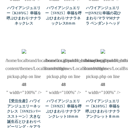
ハワイアンジュエリ
ハワイアンジュエリ
ハワイアンジュエリ
ー〔K10YG〕幸福を
ー〔SV925〕幸福を呼
ー[SV925] 幸福の花ひ
呼ぶひまわり/ナナラ
ぶひまわり/ナナラネ
まわり/マラマMナナ
ネックレス
ックレス8ｍｍ
ラ ペンダントヘッド
/home/localbrand/localbrand.co.jp/public_html/wp/wp-
/home/localbrand/localbrand.co.jp/public_ht
/home/localbrand/local
content/themes/LocalBrand/single-
content/themes/LocalBrand/single-
content/themes/LocalBra
pickup.php on line
pickup.php on line
pickup.php on line
48
48
48
" width="100%" />
" width="100%" />
" width="100%" />
【受注生産】ハワイ
ハワイアンジュエリ
ハワイアンジュエリ
アンジュエリーネッ
ー〔SV925〕幸福を呼
ー〔K10YG〕幸福を
クレス〔SV925/バー
ぶひまわり/ナナラア
呼ぶひまわり/ナナラ
スストーン〕大きな
ンクレット10ｍｍ
アンクレット８ｍｍ
誕生石とひまわりベ
ビーリング・ケアラ