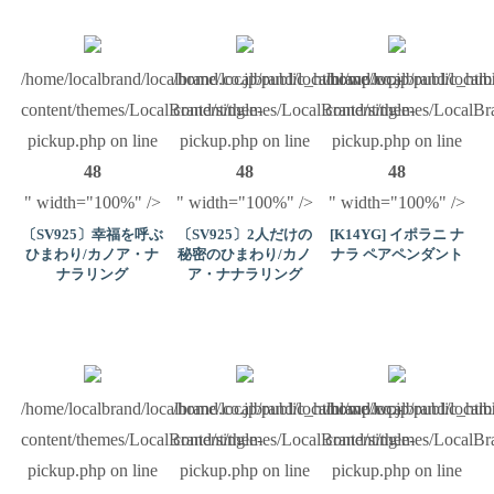
/home/localbrand/localbrand.co.jp/public_html/wp/wp-
/home/localbrand/localbrand.co.jp/public_ht
/home/localbrand/local
content/themes/LocalBrand/single-
content/themes/LocalBrand/single-
content/themes/LocalBra
pickup.php on line
pickup.php on line
pickup.php on line
48
48
48
" width="100%" />
" width="100%" />
" width="100%" />
〔SV925〕幸福を呼ぶ
〔SV925〕2人だけの
[K14YG] イポラニ ナ
ひまわり/カノア・ナ
秘密のひまわり/カノ
ナラ ペアペンダント
ナラリング
ア・ナナラリング
/home/localbrand/localbrand.co.jp/public_html/wp/wp-
/home/localbrand/localbrand.co.jp/public_ht
/home/localbrand/local
content/themes/LocalBrand/single-
content/themes/LocalBrand/single-
content/themes/LocalBra
pickup.php on line
pickup.php on line
pickup.php on line