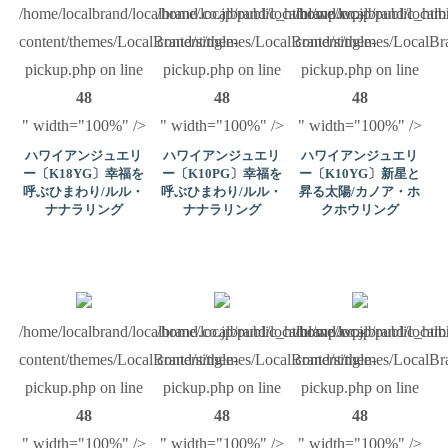
/home/localbrand/localbrand.co.jp/public_html/wp/wp-
/home/localbrand/localbrand.co.jp/public_ht
/home/localbrand/local
content/themes/LocalBrand/single-
content/themes/LocalBrand/single-
content/themes/LocalBra
pickup.php on line
pickup.php on line
pickup.php on line
48
48
48
" width="100%" />
" width="100%" />
" width="100%" />
ハワイアンジュエリ
ハワイアンジュエリ
ハワイアンジュエリ
ー〔K18YG〕幸福を
ー〔K10PG〕幸福を
ー〔K10YG〕新星と
呼ぶひまわり/ルル・
呼ぶひまわり/ルル・
昇る太陽/カノア・ホ
ナナラリング
ナナラリング
クホウリング
/home/localbrand/localbrand.co.jp/public_html/wp/wp-
/home/localbrand/localbrand.co.jp/public_ht
/home/localbrand/local
content/themes/LocalBrand/single-
content/themes/LocalBrand/single-
content/themes/LocalBra
pickup.php on line
pickup.php on line
pickup.php on line
48
48
48
" width="100%" />
" width="100%" />
" width="100%" />