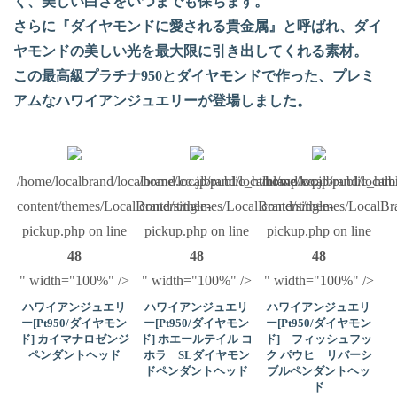
く、美しい白さをいつまでも保ちます。
さらに『ダイヤモンドに愛される貴金属』と呼ばれ、ダイ
ヤモンドの美しい光を最大限に引き出してくれる素材。
この最高級プラチナ950とダイヤモンドで作った、プレミ
アムなハワイアンジュエリーが登場しました。
/home/localbrand/localbrand.co.jp/public_html/wp/wp-
/home/localbrand/localbrand.co.jp/public_ht
/home/localbrand/local
content/themes/LocalBrand/single-
content/themes/LocalBrand/single-
content/themes/LocalBra
pickup.php on line
pickup.php on line
pickup.php on line
48
48
48
" width="100%" />
" width="100%" />
" width="100%" />
ハワイアンジュエリ
ハワイアンジュエリ
ハワイアンジュエリ
ー[Pt950/ダイヤモン
ー[Pt950/ダイヤモン
ー[Pt950/ダイヤモン
ド] カイマナロゼンジ
ド] ホエールテイル コ
ド] フィッシュフッ
ペンダントヘッド
ホラ SLダイヤモン
ク パウヒ リバーシ
ドペンダントヘッド
ブルペンダントヘッ
ド