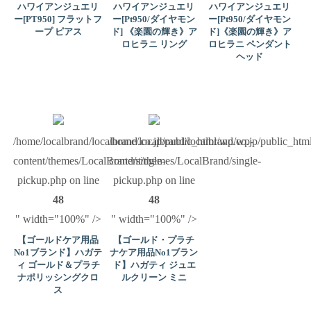
ハワイアンジュエリ
ハワイアンジュエリ
ハワイアンジュエリ
ー[PT950] フラットフ
ー[Pt950/ダイヤモン
ー[Pt950/ダイヤモン
ープ ピアス
ド] 《楽園の輝き》ア
ド]《楽園の輝き》ア
ロヒラニ リング
ロヒラニ ペンダント
ヘッド
/home/localbrand/localbrand.co.jp/public_html/wp/wp-
/home/localbrand/localbrand.co.jp/public_ht
content/themes/LocalBrand/single-
content/themes/LocalBrand/single-
pickup.php on line
pickup.php on line
48
48
" width="100%" />
" width="100%" />
【ゴールドケア用品
【ゴールド・プラチ
No1ブランド】ハガテ
ナケア用品No1ブラン
ィ ゴールド＆プラチ
ド】ハガティ ジュエ
ナポリッシングクロ
ルクリーン ミニ
ス