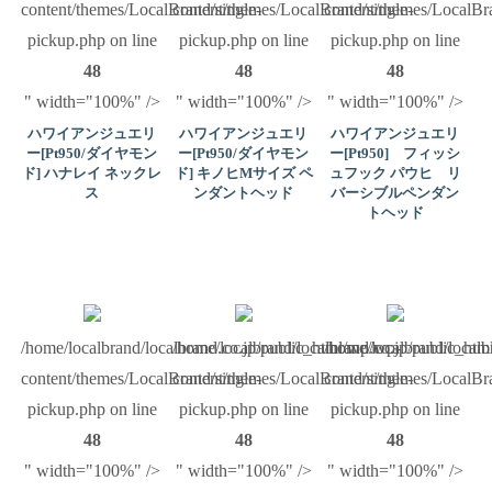
content/themes/LocalBrand/single-
content/themes/LocalBrand/single-
content/themes/LocalBra
pickup.php on line
pickup.php on line
pickup.php on line
48
48
48
" width="100%" />
" width="100%" />
" width="100%" />
ハワイアンジュエリ
ハワイアンジュエリ
ハワイアンジュエリ
ー[Pt950/ダイヤモン
ー[Pt950/ダイヤモン
ー[Pt950] フィッシ
ド] ハナレイ ネックレ
ド] キノヒMサイズ ペ
ュフック パウヒ リ
ス
ンダントヘッド
バーシブルペンダン
トヘッド
/home/localbrand/localbrand.co.jp/public_html/wp/wp-
/home/localbrand/localbrand.co.jp/public_ht
/home/localbrand/local
content/themes/LocalBrand/single-
content/themes/LocalBrand/single-
content/themes/LocalBra
pickup.php on line
pickup.php on line
pickup.php on line
48
48
48
" width="100%" />
" width="100%" />
" width="100%" />