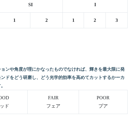
SI
I
1
2
1
2
3
ションや角度が理にかなったものでなければ、輝きを最大限に発
モンドをどう研磨し、どう光学的効率を高めてカットするかーカ
す。
OOD
FAIR
POOR
ッド
フェア
プア