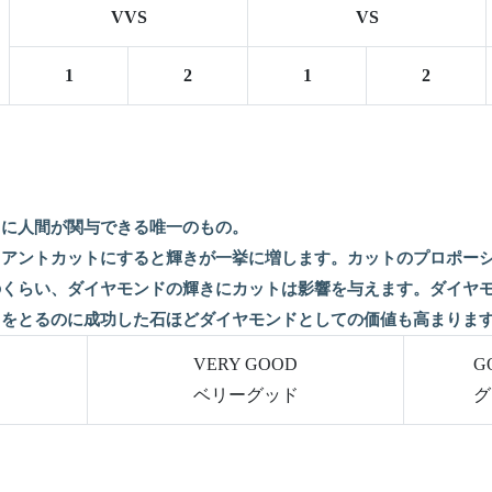
VVS
VS
1
2
1
2
さに人間が関与できる唯一のもの。
リアントカットにすると輝きが一挙に増します。カットのプロポー
のくらい、ダイヤモンドの輝きにカットは影響を与えます。ダイヤ
スをとるのに成功した石ほどダイヤモンドとしての価値も高まりま
VERY GOOD
G
ベリーグッド
グ