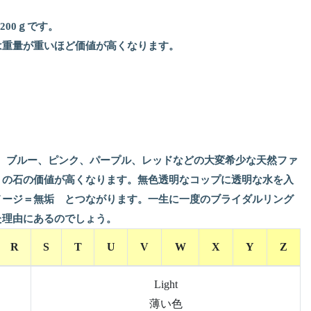
00ｇです。
は重量が重いほど価値が高くなります。
。ブルー、ピンク、パープル、レッドなどの大変希少な天然ファ
）の石の価値が高くなります。無色透明なコップに透明な水を入
メージ＝無垢 とつながります。一生に一度のブライダルリング
た理由にあるのでしょう。
R
S
T
U
V
W
X
Y
Z
Light
薄い色