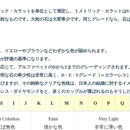
ック・カラットを単位として測定し、１メトリック・カラットは0.2
小粒なものです。大粒の石は大変希少です。同じグレードなら、石
は、イエローやブラウンなどわずかな色が認められます。
かが評価の基準になります。
応じて、アルファベットのDからZまでのグレーディングされます
明な石の希少性は非常に高く、D・E・Fグレード（＝カラーレス
よびますが、その純粋なクリアな色味は、日本人の結婚に対するイ
ーレス・ダイヤモンドをと、多くのカップルが選ばれるのもそうし
H
I
J
K
L
M
N
O
P
Q
 Colorless
Faint
Very Light
ほぼ無色
僅かな色
非常に薄い色