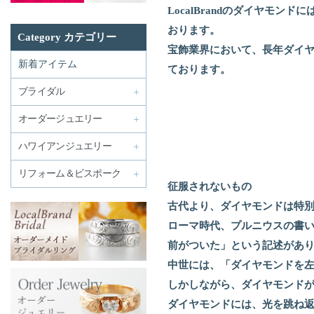
LocalBrandのダイヤ
おります。
Category カテゴリー
宝飾業界において、長年ダイ
新着アイテム
ております。
ブライダル
オーダージュエリー
ハワイアンジュエリー
リフォーム＆ビスポーク
征服されないもの
古代より、ダイヤモンドは特
ローマ時代、プルニウスの書
前がついた」という記述があ
中世には、「ダイヤモンドを
しかしながら、ダイヤモンド
ダイヤモンドには、光を跳ね