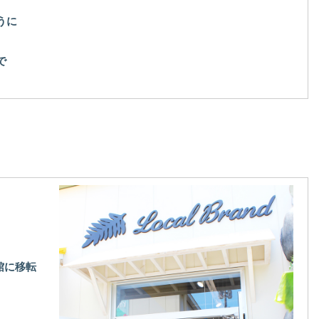
うに
で
南館に移転