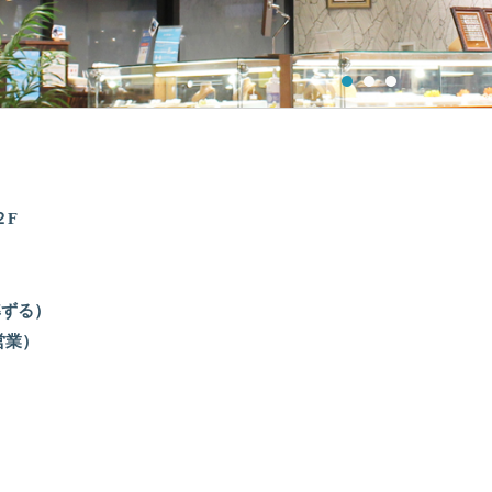
２F
準ずる）
営業）