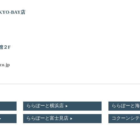
OKYO-BAY店
館２F
co.jp
ららぽーと横浜店
ららぽーと海
ららぽーと富士見店
コクーンシテ