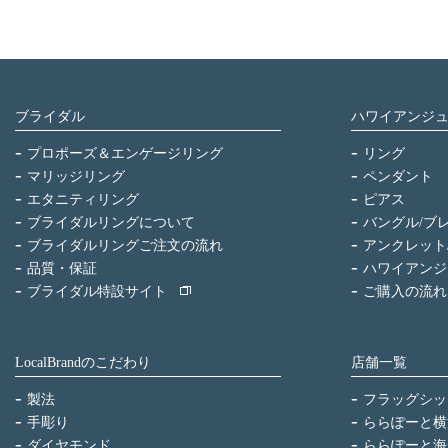
ブライダル
ハワイアンジ
プロポーズ＆エンゲージリング
リング
マリッジリング
ペンダント
エタニティリング
ピアス
ブライダルリングについて
バングル/ブ
ブライダルリングご注文の流れ
アンクレット
品質・保証
ハワイアンジ
ブライダル特設サイト
ご購入の流れ
LocalBrandのこだわり
店舗一覧
製法
フラッグシッ
手彫り
ららぽーと横
ダイヤモンド
ららぽーと海