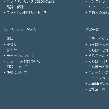
ブライダルリングご注文の流れ
アンクレット
品質・保証
ハワイアンジ
ブライダル特設サイト
ご購入の流れ
LocalBrandのこだわり
店舗一覧
製法
フラッグシッ
手彫り
ららぽーと横
ダイヤモンド
ららぽーと海
モチーフについて
横浜ワールド
カラー・素材について
ららぽーとTO
刻印について
ららぽーと富
修理について
コクーンシテ
ワークショッ
English Works
ご来店予約