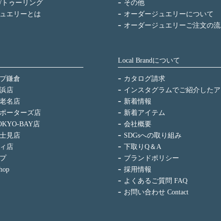
/トゥーリング
その他
ュエリーとは
オーダージュエリーについて
オーダージュエリーご注文の流
Local Brandについて
プ鎌倉
カタログ請求
浜店
インスタグラムでご紹介したア
老名店
新着情報
ポーターズ店
新着アイテム
KYO-BAY店
会社概要
士見店
SDGsへの取り組み
ィ店
下取りQ＆A
プ
ブランドポリシー
hop
採用情報
よくあるご質問 FAQ
お問い合わせ Contact