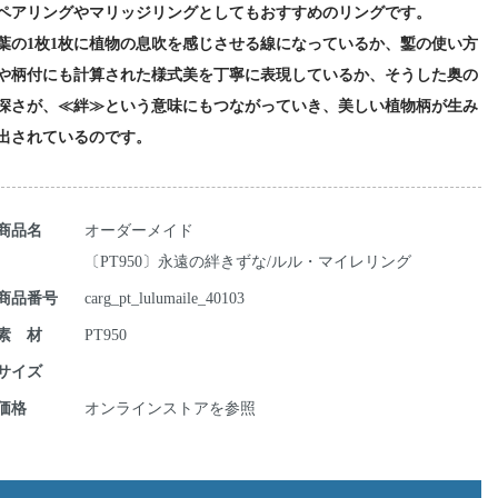
ペアリングやマリッジリングとしてもおすすめのリングです。
葉の1枚1枚に植物の息吹を感じさせる線になっているか、鏨の使い方
や柄付にも計算された様式美を丁寧に表現しているか、そうした奥の
深さが、≪絆≫という意味にもつながっていき、美しい植物柄が生み
出されているのです。
商品名
オーダーメイド
〔PT950〕永遠の絆きずな/ルル・マイレリング
商品番号
carg_pt_lulumaile_40103
素 材
PT950
サイズ
価格
オンラインストアを参照