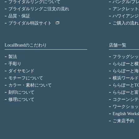
ブライダルリングについて
バングル/ブ
ブライダルリングご注文の流れ
アンクレット
品質・保証
ハワイアンジ
ブライダル特設サイト
ご購入の流れ
LocalBrandのこだわり
店舗一覧
製法
フラッグシッ
手彫り
ららぽーと横
ダイヤモンド
ららぽーと海
モチーフについて
横浜ワールド
カラー・素材について
ららぽーとTO
刻印について
ららぽーと富
修理について
コクーンシテ
ワークショッ
English Works
ご来店予約