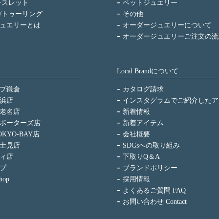
レスレット
ペットジュエリー
/トゥーリング
その他
ュエリーとは
オーダージュエリーについて
オーダージュエリーご注文の流
Local Brandについて
プ鎌倉
カタログ請求
浜店
インスタグラムでご紹介したア
老名店
新着情報
ポーターズ店
新着アイテム
KYO-BAY店
会社概要
士見店
SDGsへの取り組み
ィ店
下取りQ＆A
プ
ブランドポリシー
hop
採用情報
よくあるご質問 FAQ
お問い合わせ Contact