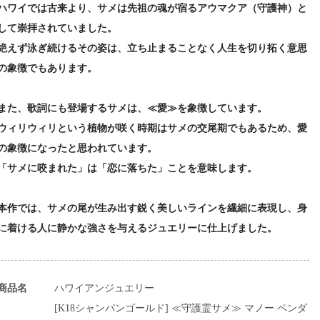
ハワイでは古来より、サメは先祖の魂が宿るアウマクア（守護神）と
して崇拝されていました。
絶えず泳ぎ続けるその姿は、立ち止まることなく人生を切り拓く意思
の象徴でもあります。
また、歌詞にも登場するサメは、≪愛≫を象徴しています。
ウィリウィリという植物が咲く時期はサメの交尾期でもあるため、愛
の象徴になったと思われています。
「サメに咬まれた」は「恋に落ちた」ことを意味します。
本作では、サメの尾が生み出す鋭く美しいラインを繊細に表現し、身
に着ける人に静かな強さを与えるジュエリーに仕上げました。
商品名
ハワイアンジュエリー
[K18シャンパンゴールド] ≪守護霊サメ≫ マノー ペンダ