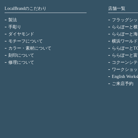
LocalBrandのこだわり
店舗一覧
製法
フラッグシッ
手彫り
ららぽーと横
ダイヤモンド
ららぽーと海
モチーフについて
横浜ワールド
カラー・素材について
ららぽーとTO
刻印について
ららぽーと富
修理について
コクーンシテ
ワークショッ
English Works
ご来店予約