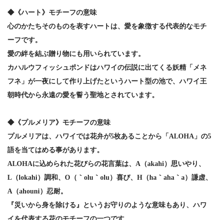
◆《ハート》モチーフの意味
心のかたちそのものを表すハートは、愛を象徴する代表的なモチ
ーフです。
愛の絆を結ぶ贈り物にも用いられています。
カハルウフィッシュポンドはハワイの伝説に出てくる妖精「メネ
フネ」が一夜にして作り上げたというハート型の池で、ハワイ王
朝時代から永遠の愛を誓う聖地とされています。
◆《プルメリア》モチーフの意味
プルメリアは、ハワイでは花弁が5枚あることから「ALOHA」の5
語を当てはめる事があります。
ALOHAに込められた花びらの花言葉は、A（akahi）思いやり、
L（lokahi）調和、O（｀olu｀olu）喜び、H（ha｀aha｀a）謙虚、
A（ahouni）忍耐。
『災いから身を除ける』というお守りのような意味もあり、ハワ
イを代表する花のモチーフの一つです。