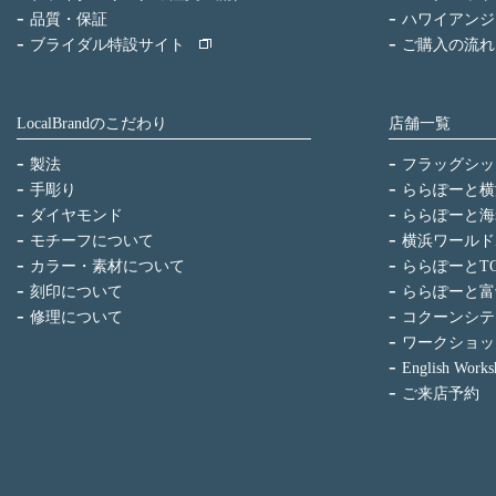
品質・保証
ハワイアンジ
ブライダル特設サイト
ご購入の流れ
LocalBrandのこだわり
店舗一覧
製法
フラッグシッ
手彫り
ららぽーと横
ダイヤモンド
ららぽーと海
モチーフについて
横浜ワールド
カラー・素材について
ららぽーとTO
刻印について
ららぽーと富
修理について
コクーンシテ
ワークショッ
English Works
ご来店予約