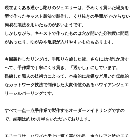
現在よくある透かし彫りのジュエリーは、予めくり貫いた場所を
型で作ったキャスト製法で製作し、くり抜きの手間が かからない
簡易な製法を用いたものが多いようです。
しかしながら、キャストで作ったものは穴が開いた分強度に問題
があったり、ゆがみや亀裂が入りやすいものもあります。
今回製作したリングは、手彫りを施した後、さらに1か所1か所す
べて、手作業で丁寧にくり貫き、『透かし』にしています。
熟練した職人の技術力によって、本格的に糸鋸など用いた伝統的
なカットワーク技法で制作した大変価値のあるハワイアンジュエ
リーシルバーリングです。
すべて一点一点手作業で製作するオーダーメイドリングですの
で、納期は約1か月半をいただいております。
モチーフは、ハワイの天上に輝く喜びの星、ホクレアと波のモチ