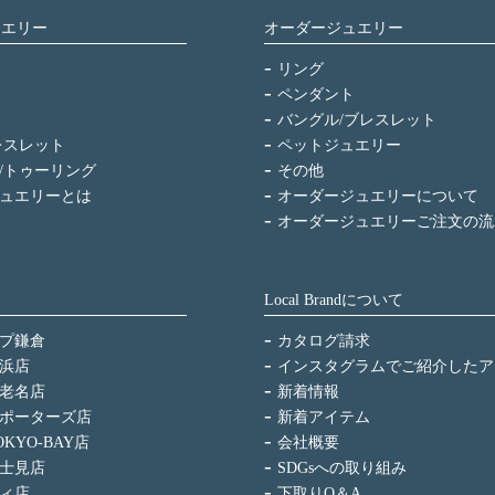
ュエリー
オーダージュエリー
リング
ペンダント
バングル/ブレスレット
レスレット
ペットジュエリー
/トゥーリング
その他
ュエリーとは
オーダージュエリーについて
オーダージュエリーご注文の流
Local Brandについて
プ鎌倉
カタログ請求
浜店
インスタグラムでご紹介したア
老名店
新着情報
ポーターズ店
新着アイテム
KYO-BAY店
会社概要
士見店
SDGsへの取り組み
ィ店
下取りQ＆A