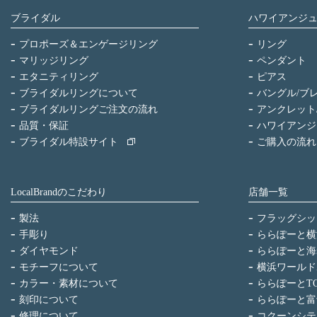
ブライダル
ハワイアンジ
プロポーズ＆エンゲージリング
リング
マリッジリング
ペンダント
エタニティリング
ピアス
ブライダルリングについて
バングル/ブ
ブライダルリングご注文の流れ
アンクレット
品質・保証
ハワイアンジ
ブライダル特設サイト
ご購入の流れ
LocalBrandのこだわり
店舗一覧
製法
フラッグシッ
手彫り
ららぽーと横
ダイヤモンド
ららぽーと海
モチーフについて
横浜ワールド
カラー・素材について
ららぽーとTO
刻印について
ららぽーと富
修理について
コクーンシテ