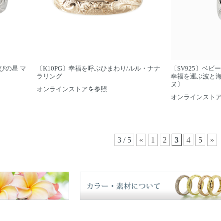
びの星 マ
〔K10PG〕幸福を呼ぶひまわり/ルル・ナナ
〔SV925〕ベビ
ラリング
幸福を運ぶ波と
ヌ〕
オンラインストアを参照
オンラインスト
3 / 5
«
1
2
3
4
5
»