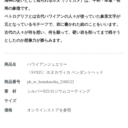
海神の使いとして知られるホヌ（ウミガメ）は、平和・幸運・長
寿の象徴です。
ペトログリフとは古代ハワイアンの人々が使っていた象形文字が
元となっているモチーフで、岩に書かれた絵のことをいいます。
古代の人々が何を想い、何を願って、硬い岩を削ってまで残そう
としたのか想像力が膨らみます。
商品名
ハワイアンジュエリー
〔SV925〕ホヌカヴィカ ペンダントヘッド
商品番号
ph_sv_honukawika_2160122
素 材
シルバー925/ロジウムコーティング
サイズ
価格
オンラインストアを参照