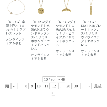
〔K10YG〕幸
〔K18YG/ダイ
〔K18YG/ダイ
〔K18YG・
福を呼ぶひま
ヤモンド〕永
ヤモンド〕人
DIA〕K18プレ
わり/ナナラブ
遠のK18ラウ
魚の尾びれ/ミ
ートネックレ
レスレット
ンドネックレ
リミリ・ヒウ
ス/ミリミリ・
ス/ミリミリ・
イアダイヤモ
ヴィヴィロア
オンラインス
ポポヘダイヤ
ンドネックレ
ダイヤネック
トアを参照
モンドネック
ス
レス
レス
オンラインス
オンラインス
オンラインス
トアを参照
トアを参照
トアを参照
10 / 30
« 先
頭
«
...
8
9
10
11
12
...
20
30
...
»
最後
»