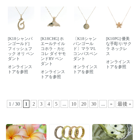
[K18シャンパ
[K18CHG] ホ
〔K18シャン
[K10PG] 優美
ンゴールド]
エールテイル
パンゴール
な手彫り/サク
フィッシュフ
コホラ・カヒ
ド〕マラマL
ラ ネックレ
ック オリ ペン
コレ ダイヤモ
コンパスペン
ス
ダント
ンドRV ペン
ダント
オンラインス
ダント
オンラインス
オンラインス
トアを参照
トアを参照
オンラインス
トアを参照
トアを参照
1 / 30
1
2
3
4
5
...
10
20
30
...
»
最後 »