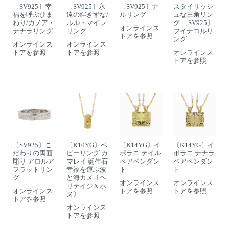
〔SV925〕幸
〔SV925〕永
〔SV925〕ナ
スタイリッシ
福を呼ぶひま
遠の絆きずな/
ルリング
ュな三角リン
わり/カノア・
ルル・マイレ
グ 〔SV925〕
オンラインス
ナナラリング
リング
フイナコルリ
トアを参照
ング
オンラインス
オンラインス
トアを参照
トアを参照
オンラインス
トアを参照
〔SV925〕こ
〔K10YG〕ベ
〔K14YG〕イ
〔K14YG〕イ
だわりの両面
ビーリング カ
ポラニ テイル
ポラニ ナナラ
彫り アロルア
マレイ 誕生石
ペアペンダン
ペアペンダン
フラットリン
幸福を運ぶ波
ト
ト
グ
と海カメ〔ヘ
オンラインス
オンラインス
リテイジ＆ホ
オンラインス
トアを参照
トアを参照
ヌ〕
トアを参照
オンラインス
トアを参照