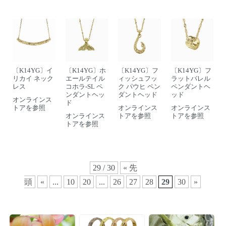
〔K14YG〕イ
〔K14YG〕フ
〔K14YG〕フ
〔K14YG〕ホ
リカイ ネック
ィッシュフッ
ラットバレル
エールテイル
レス
ク パウヒ ペン
ペンダントヘ
コホラ-SL ペ
ダントヘッド
ッド
ンダントヘッ
オンラインス
ド
トアを参照
オンラインス
オンラインス
トアを参照
トアを参照
オンラインス
トアを参照
29 / 30
« 先
頭
«
...
10
20
...
26
27
28
29
30
»