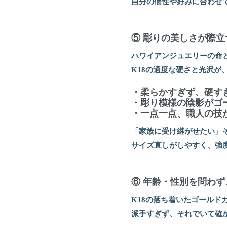
自分の個性や好みに合わせ
⑤ 彫りの美しさが際立
ハワイアンジュエリーの命
K18の適度な硬さと光沢が
・柔らかすぎず、硬す
・彫り模様の陰影がゴ
・一点一点、職人の技
「家族に受け継がせたい」そ
サイズ直しがしやすく、強
⑥ 年齢・性別を問わ
K18の落ち着いたゴール
派手すぎず、それでいて確