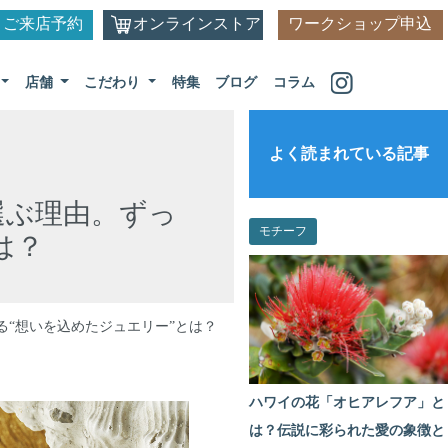
ご来店予約
オンラインストア
ワークショップ申込
店舗
こだわり
特集
ブログ
コラム
よく読まれている記事
選ぶ理由。ずっ
モチーフ
は？
る“想いを込めたジュエリー”とは？
ハワイの花「オヒアレフア」と
は？伝説に彩られた愛の象徴と