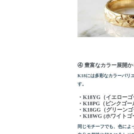
④ 豊富なカラー展開
K18には多彩なカラーバ
す
・K18YG（イエロー
・K18PG（ピンクゴ
・K18GG（グリーン
・K18WG (ホワイ
同じモチーフでも、色によ