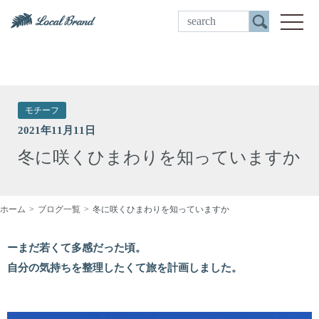
ご来店予約
toggle
モチーフ
2021年11月11日
冬に咲くひまわりを知っていますか
ホーム
ブログ一覧
冬に咲くひまわりを知っていますか
ーまだ若くて多感だった頃。
自分の気持ちを整理したくて旅を計画しました。