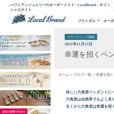
ハワイアンジュエリーのオーダーメイド－LocalBrand－オフィ
シャルサイト
ブライダル
オー
フラッグシップ鎌倉
2021年11月15日
幸運を招くペ
ホーム
ブログ一覧
幸運を招く
珍しい六角形ペンダントに
六角形は自然界でもよく見
古くから六角形は幸運を招