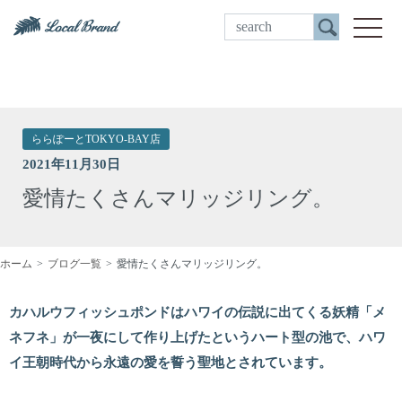
ご来店予約
toggle
ららぽーとTOKYO-BAY店
2021年11月30日
愛情たくさんマリッジリング。
ホーム
ブログ一覧
愛情たくさんマリッジリング。
カハルウフィッシュポンドはハワイの伝説に出てくる妖精「メ
ネフネ」が一夜にして作り上げたというハート型の池で、ハワ
イ王朝時代から永遠の愛を誓う聖地とされています。