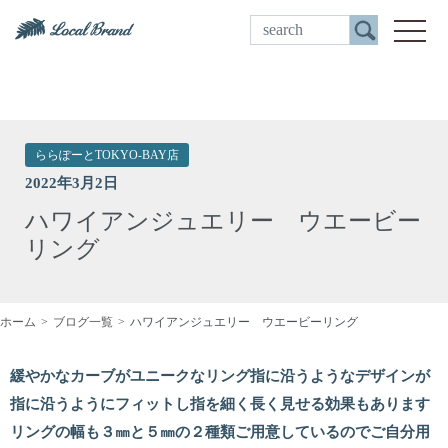
ご来店予約
toggle
ららぽーとTOKYO-BAY店
2022年3月2日
ハワイアンジュエリー ウエービー
リング
ホーム
ブログ一覧
ハワイアンジュエリー ウエービーリング
緩やかなカーブがユニークなリング指に沿うようなデザインが
指に沿うようにフィットし指を細く長く見せる効果もあります
リングの幅も３㎜と５㎜の２種類ご用意しているのでご自分用