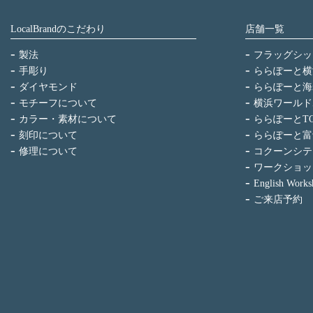
LocalBrandのこだわり
店舗一覧
製法
フラッグシッ
手彫り
ららぽーと横
ダイヤモンド
ららぽーと海
モチーフについて
横浜ワールド
カラー・素材について
ららぽーとTO
刻印について
ららぽーと富
修理について
コクーンシテ
ワークショッ
English Works
ご来店予約