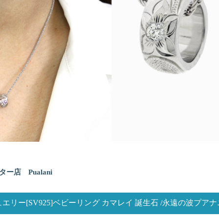
ター店 Pualani
エリー[SV925]ベビーリング カマレイ 誕生石 /永遠の波プア