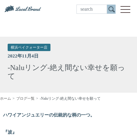
ご来店予約
toggle
横浜ベイクォーター店
2022年11月4日
-Naluリング-絶え間ない幸せを願っ
て
ホーム
ブログ一覧
-Naluリング-絶え間ない幸せを願って
ハワイアンジュエリーの伝統的な柄の一つ。
『波』