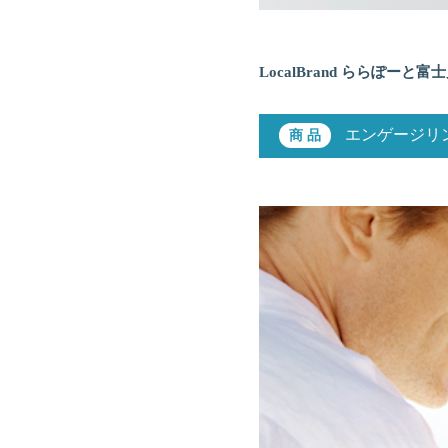
LocalBrand ららぽーと富
エンゲージリン