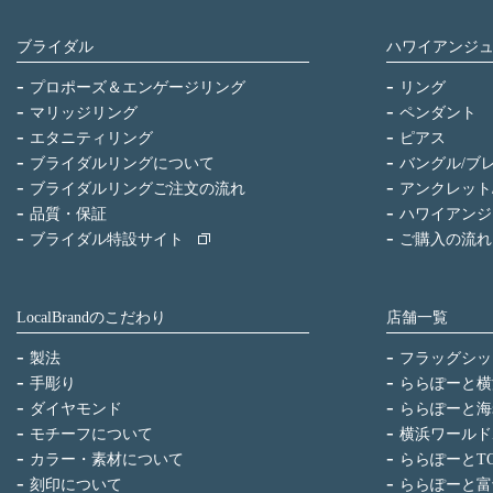
ブライダル
ハワイアンジ
プロポーズ＆エンゲージリング
リング
マリッジリング
ペンダント
エタニティリング
ピアス
ブライダルリングについて
バングル/ブ
ブライダルリングご注文の流れ
アンクレット
品質・保証
ハワイアンジ
ブライダル特設サイト
ご購入の流れ
LocalBrandのこだわり
店舗一覧
製法
フラッグシッ
手彫り
ららぽーと横
ダイヤモンド
ららぽーと海
モチーフについて
横浜ワールド
カラー・素材について
ららぽーとTO
刻印について
ららぽーと富