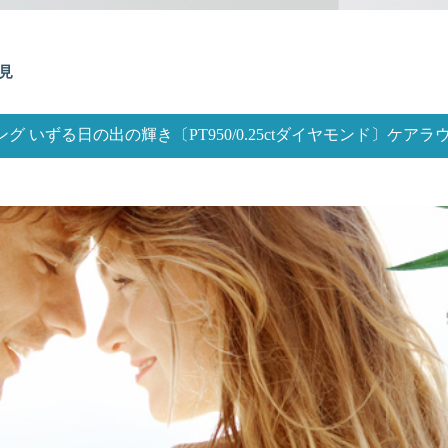
士見
グ いずる日の出の輝き〔PT950/0.25ctダイヤモンド〕ケア