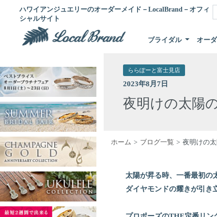
ハワイアンジュエリーのオーダーメイド－LocalBrand－オフィ
シャルサイト
ブライダル
オー
ららぽーと富士見店
2023年8月7日
夜明けの太陽
ホーム
ブログ一覧
夜明けの太
太陽が昇る時、一番最初の
ダイヤモンドの耀きが引き
プロポーズのTHE定番リ