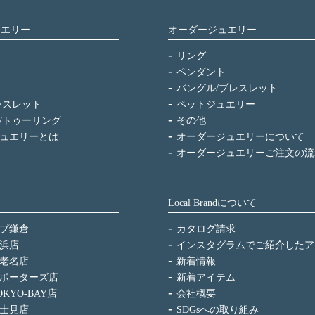
ュエリー
オーダージュエリー
リング
ペンダント
バングル/ブレスレット
レスレット
ペットジュエリー
/トゥーリング
その他
ュエリーとは
オーダージュエリーについて
オーダージュエリーご注文の流
Local Brandについて
プ鎌倉
カタログ請求
浜店
インスタグラムでご紹介したア
老名店
新着情報
ポーターズ店
新着アイテム
KYO-BAY店
会社概要
士見店
SDGsへの取り組み