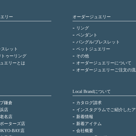
ュエリー
オーダージュエリー
リング
ペンダント
バングル/ブレスレット
レスレット
ペットジュエリー
/トゥーリング
その他
ュエリーとは
オーダージュエリーについて
オーダージュエリーご注文の流
Local Brandについて
プ鎌倉
カタログ請求
浜店
インスタグラムでご紹介したア
老名店
新着情報
ポーターズ店
新着アイテム
KYO-BAY店
会社概要