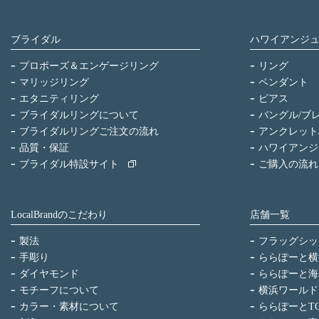
ブライダル
ハワイアンジ
プロポーズ＆エンゲージリング
リング
マリッジリング
ペンダント
エタニティリング
ピアス
ブライダルリングについて
バングル/ブ
ブライダルリングご注文の流れ
アンクレット
品質・保証
ハワイアンジ
ブライダル特設サイト
ご購入の流れ
LocalBrandのこだわり
店舗一覧
製法
フラッグシッ
手彫り
ららぽーと横
ダイヤモンド
ららぽーと海
モチーフについて
横浜ワールド
カラー・素材について
ららぽーとTO