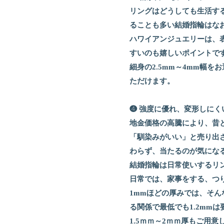
リングはどうしても生活す
ることも多い結婚指輪はな
ハワイアンジュエリーは、
すいのも嬉しいポイントで
細身の2.5mm～4mm幅
ただけます。
❹ 強度に優れ、変形しにく
地金価格の高騰により、昔
「馴染みがいい」と売り出さ
わらず、当たるのが気にな
結婚指輪は日常使いするリ
日常では、家事をする、つ
1mmほどの厚みでは、そ
る関係で最低でも1.2mm
1.5ｍｍ～2ｍｍ厚もご用