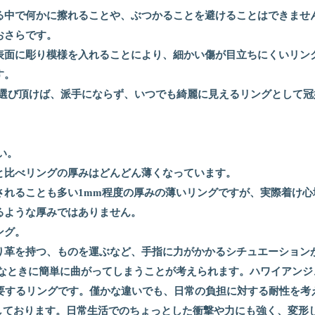
る中で何かに擦れることや、ぶつかることを避けることはできませ
おさらです。
表面に彫り模様を入れることにより、細かい傷が目立ちにくいリン
す。
をお選び頂けば、派手にならず、いつでも綺麗に見えるリングとして
い。
と比べリングの厚みはどんどん薄くなっています。
れることも多い1mm程度の厚みの薄いリングですが、実際着け心地は
るような厚みではありません。
ング。
り革を持つ、ものを運ぶなど、手指に力がかかるシチュエーション
んなときに簡単に曲がってしまうことが考えられます。ハワイアンジ
は要するリングです。僅かな違いでも、日常の負担に対する耐性を
意しております。日常生活でのちょっとした衝撃や力にも強く、変形